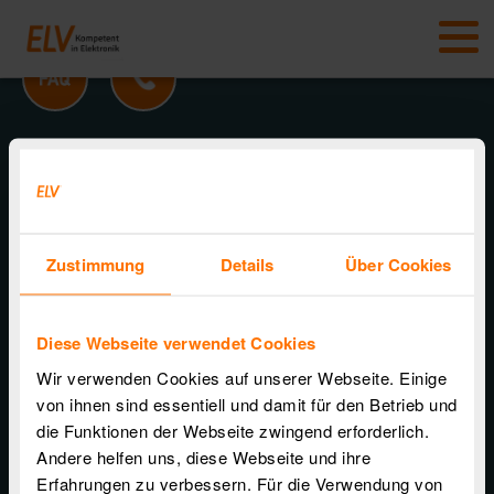
ELV Elektronik AG I Personal
Maiburger Str. 29 – 36
26789 Leer
(+49) 491/6008-301
Zustimmung
Details
Über Cookies
www.elv.com
ELV/eQ-3 Unternehmensgruppe
Diese Webseite verwendet Cookies
www.elv.com
Wir verwenden Cookies auf unserer Webseite. Einige
www.eq-3.de
von ihnen sind essentiell und damit für den Betrieb und
die Funktionen der Webseite zwingend erforderlich.
www.timemaster.de
Andere helfen uns, diese Webseite und ihre
www.homematic-ip.com
Erfahrungen zu verbessern. Für die Verwendung von
www.speedypick.de