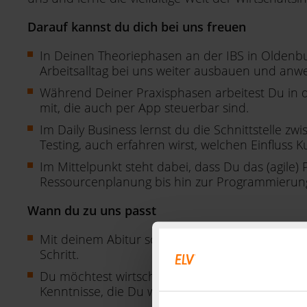
Darauf kannst du dich bei uns freuen
In Deinen Theoriephasen an der IBS in Oldenbu
Arbeitsalltag bei uns weiter ausbauen und anw
Während Deiner Praxisphasen arbeitest Du in
mit, die auch per App steuerbar sind.
Im Daily Business lernst du die Schnittstell
Testing, auch erfahren wirst, welchen Einflus
Im Mittelpunkt steht dabei, dass Du das (agil
Ressourcenplanung bis hin zur Programmierung 
Wann du zu uns passt
Mit deinem Abitur sowie idealerweise absolviert
Schritt.
Du möchtest wirtschaftliche Zusammenhänge bess
Kenntnisse, die Du weiter ausbauen möchtest