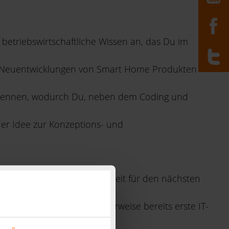
betriebswirtschaftliche Wissen an, das Du im
an Neuentwicklungen von Smart Home Produkten
IT kennen, wodurch Du, neben dem Coding und
der Idee zur Konzeptions- und
lernen konntest, bist du bereit für den nächsten
n Dich und Du hast idealerweise bereits erste IT-