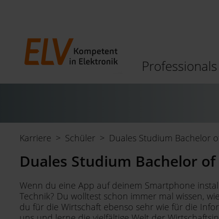
Navigation
Professionals
überspringen
Karriere
Schüler
Duales Studium Bachelor of 
Duales Studium Bachelor of 
Wenn du eine App auf deinem Smartphone installie
Technik? Du wolltest schon immer mal wissen, wi
du für die Wirtschaft ebenso sehr wie für die In
uns und lerne die vielfältige Welt der Wirtschafts