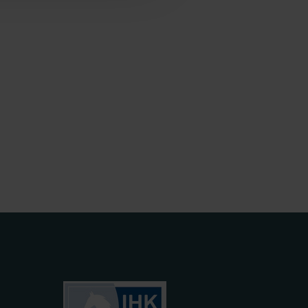
ht längerfristig
r Einbindung von Cookies
Art. 49 (1) lit. a DSGVO.
n der
bedeutet, dass die USA als
 das Risiko, dass US-
iergegen
tzt sich auf die
g der mit der