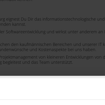
rg eignest Du Dir das informationstechnologische und 
enden kannst.
 der Softwareentwicklung und wirkst unter anderem 
e zwischen den kaufmännischen Bereichen und unserer 
s Kundenwünsche und Kostenaspekte bei uns haben.
e) Projektmanagement von kleineren Entwicklungen von 
begleitest und das Team unterstützt.
e Praktika, durch die Du das Berufsbild bereits kennen
er verstehen, anspruchsvolle Software-Projekte reize